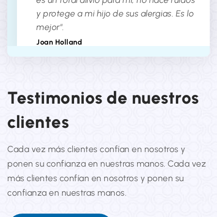
es un total alivio para mí, no hace ruidos
y protege a mi hijo de sus alergias. Es lo
mejor".
Joan Holland
Testimonios de nuestros
clientes
¡"Mi pequeño hijo Raúl siempre tiene
Cada vez más clientes confían en nosotros y
problemas con las alergias, especialmente
ponen su confianza en nuestras manos. Cada vez
porque tenemos mascotas en casa. Le cuesta
más clientes confían en nosotros y ponen su
dormir bien por las noches. Usar el
confianza en nuestras manos.
purificador Ludga es un total alivio para mí, no
hace ruidos y protege a mi hijo de sus