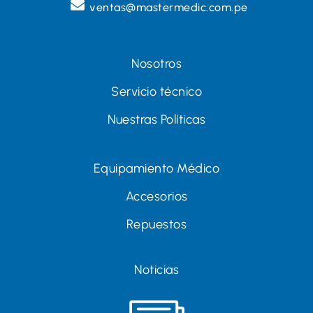
ventas@mastermedic.com.pe
Sara Wafe
Nosotros
Servicio técnico
Nuestras Políticas
¡"Mi pequeño hijo Raúl siempre tiene
Equipamiento Médico
problemas con las alergias, especialmente
porque tenemos mascotas en casa. Le cuesta
Accesorios
dormir bien por las noches. Usar el
Repuestos
purificador Ludga es un total alivio para mí, no
hace ruidos y protege a mi hijo de sus
Noticias
alergias. Es lo mejor".
Sara Wafe