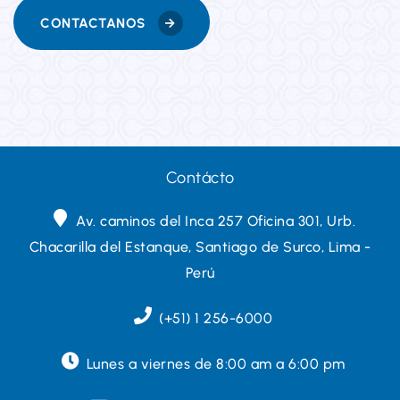
alergias. Es lo mejor".
CONTACTANOS
Louis McDonald
Contácto
Av. caminos del Inca 257 Oficina 301, Urb.
¡"Mi pequeño hijo Raúl siempre tiene
Chacarilla del Estanque, Santiago de Surco, Lima -
problemas con las alergias, especialmente
Perú
porque tenemos mascotas en casa. Le cuesta
dormir bien por las noches. Usar el
(+51) 1 256-6000
purificador Ludga es un total alivio para mí, no
hace ruidos y protege a mi hijo de sus
Lunes a viernes de 8:00 am a 6:00 pm
alergias. Es lo mejor".