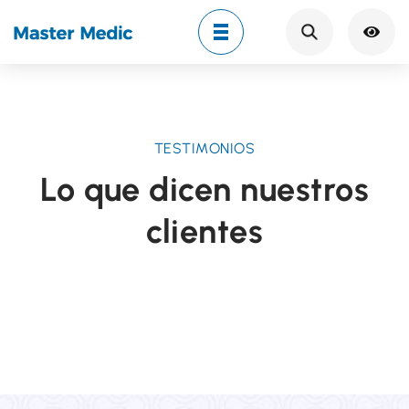
dormir bien por las noches. Usar el
Search
purificador Ludga es un total alivio para mí, no
hace ruidos y protege a mi hijo de sus
alergias. Es lo mejor".
Joan Holland
TESTIMONIOS
Lo que dicen nuestros
clientes
¡"Mi pequeño hijo Raúl siempre tiene
problemas con las alergias, especialmente
porque tenemos mascotas en casa. Le cuesta
dormir bien por las noches. Usar el